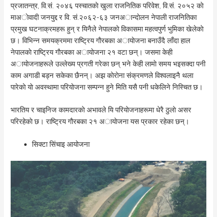
प्रजातन्त्र, वि.सं. २०४६ पस्चातकाे खुला राजनितिक परिवेश, वि.सं. २०५२ काे
माअाेवादी जनयुद्द र वि. सं.२०६२-६३ जनअान्दाेलन नेपाली राजनितिका
प्रमुख घटनाक्रमहरू हुन् र यिनैले नेपालकाे विकासमा महत्वपुर्ण भुमिका खेलेकाे
छ। विभिन्न समयक्रममा राष्ट्रिय गाैरबका अायाेजना बनाउँदै लाँदा हाल
नेपालकाे राष्ट्रिय गाैरबका अायाेजना २१ वटा छन्। जसमा केही
अायाेजनाहरूले उल्लेख्य प्रगती गरेका छन् भने केही लामाे समय भइसक्दा पनी
काम अगाडी बड्न सकेका छैनन्। अझ काेराेना संक्रमणले विश्वलाइनै थला
पारेकाे याे अवस्थामा परियाेजना सम्पन्न हुने मिति यसै पनी धकेलिने निस्चित छ।
भारतिय र चाइनिज कामदारकाे अभावले यि परियाेजनाहरूमा धेरै ठुलाे असर
परिरहेकाे छ। राष्ट्रिय गाैरबका २१ अायाेजना यस प्रकार रहेका छन्।
सिक्टा सिंचाइ आयोजना