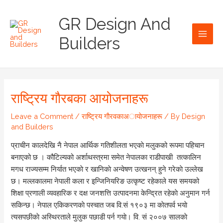
Skip
Main
to
GR Design And
Men
content
Builders
राष्ट्रिय गाैरबका आयोजनाहरू
Leave a Comment
/
राष्ट्रिय गाैरवकाअायाेजनाहरू
/ By
Design
and Builders
प्राचीन कालदेखि नै नेपाल आर्थिक गतिशीलता भएकाे मलुकको रूपमा पहिचान
बनाएको छ । कौटिल्यको अर्शाथस्त्रमा समेत नेपालका राडीपाखी तत्कालिन
मगध राज्यसम्म निर्यात भएकाे र खानिकाे अन्वेषण उत्खनन् हुने गरेकाे उल्लेख
छ। मल्लकालमा नेपाली कला र इन्जिनियरिङ उत्कृष्ट रहेकाले यस समयको
शिक्षा प्रणाली व्यवहारिक र दक्ष जनशत्ति उत्पादनमा केन्द्रित रहेकाे अनुमान गर्न
सकिन्छ। नेपाल एकिकरणकाे पस्चात जब वि.सं १९०३ मा काेतपर्व भयाे
त्यसपछीकाे अस्थिरताले मुलुक पछाडी पर्न गयाे। वि. सं २००७ सालकाे