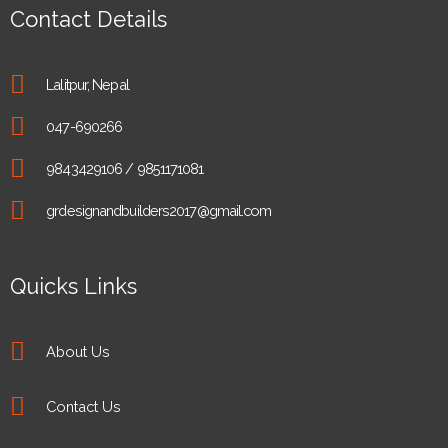
Contact Details
o
e
e
o
r
-
k
p
-
l
Lalitpur, Nepal
f
u
s
-
047-690266
g
9843429106 / 9851171081
grdesignandbuilders2017@gmail.com
Quicks Links
About Us
Contact Us